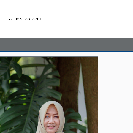
m
0251 8318761
RSS
Pencarian