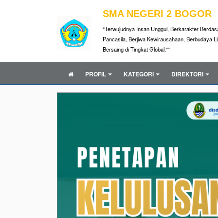
SMA NEGERI 2 BOGOR
“Terwujudnya Insan Unggul, Berkarakter Berdasar
Pancasila, Berjiwa Kewirausahaan, Berbudaya 
Bersaing di Tingkat Global."”
PROFIL
KATEGORI
DIREKTORI