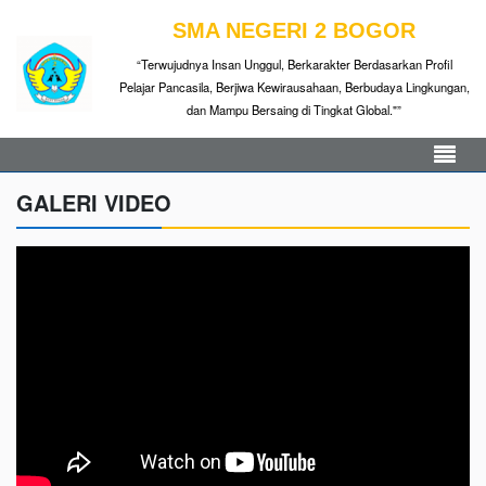
SMA NEGERI 2 BOGOR
“Terwujudnya Insan Unggul, Berkarakter Berdasarkan Profil
Pelajar Pancasila, Berjiwa Kewirausahaan, Berbudaya Lingkungan,
dan Mampu Bersaing di Tingkat Global."”
GALERI VIDEO