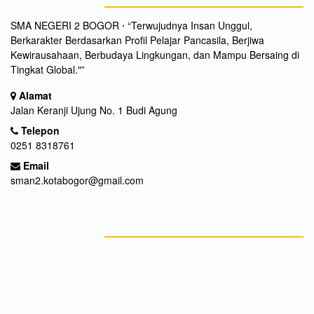
SMA NEGERI 2 BOGOR ⋅ “Terwujudnya Insan Unggul,
Berkarakter Berdasarkan Profil Pelajar Pancasila, Berjiwa
Kewirausahaan, Berbudaya Lingkungan, dan Mampu Bersaing di
Tingkat Global."”
Alamat
Jalan Keranji Ujung No. 1 Budi Agung
Telepon
0251 8318761
Email
sman2.kotabogor@gmail.com
Tags
LKBB
SANLAT
RAMADHAN ACTICITY
ADAB PERGAULAN
STUDI ISLAM RAMADHAN