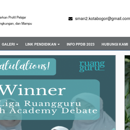
kan Profil Pelajar
sman2.kotabogor@gmail.co
Lingkungan, dan Mampu
GALERI
LINK PENDIDIKAN
INFO PPDB 2023
HUBUNGI KAMI