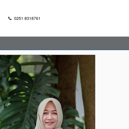
m
0251 8318761
RSS
Pencarian