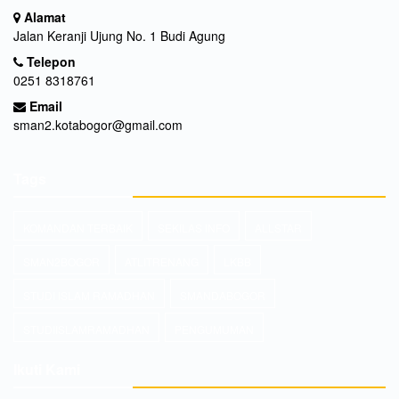
Alamat
Jalan Keranji Ujung No. 1 Budi Agung
Telepon
0251 8318761
Email
sman2.kotabogor@gmail.com
Tags
KOMANDAN TERBAIK
SEKILAS INFO
ALLSTAR
SMAN2BOGOR
ATLITRENANG
LKBB
STUDI ISLAM RAMADHAN
SMANDABOGOR
STUDIISLAMRAMADHAN
PENGUMUMAN
Ikuti Kami